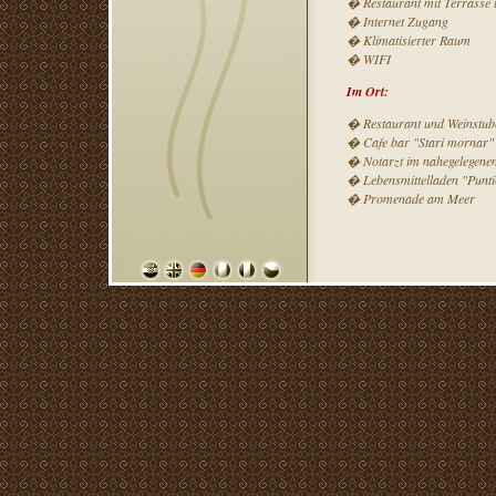
� Restaurant mit Terrasse 
� Internet Zugang
� Klimatisierter Raum
� WIFI
Im Ort:
� Restaurant und Weinstub
� Cafe bar "Stari mornar"
� Notarzt im nahegelegenen
� Lebensmittelladen "Punti
� Promenade am Meer