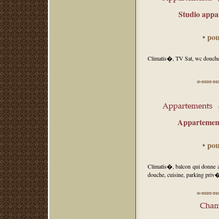
Studio appar
• po
Climatis�, TV Sat, wc douche,
Appartement
• po
Climatis�, balcon qui donne 
douche, cuisine, parking priv�