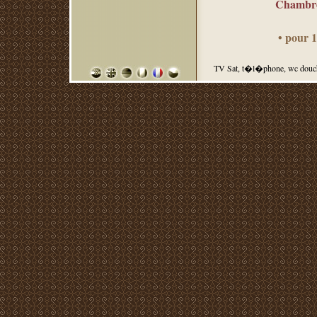
Chambre 
• pour 
TV Sat, t�l�phone, wc douche