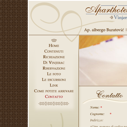
Nome:
*
Cognome:
*
Indirizzo:
(Citta, numero di codice po