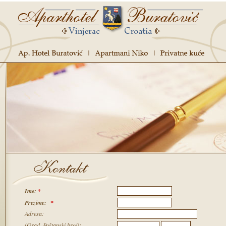
Ime:
*
Prezime:
*
Adresa:
(Grad, Poštanski broj):