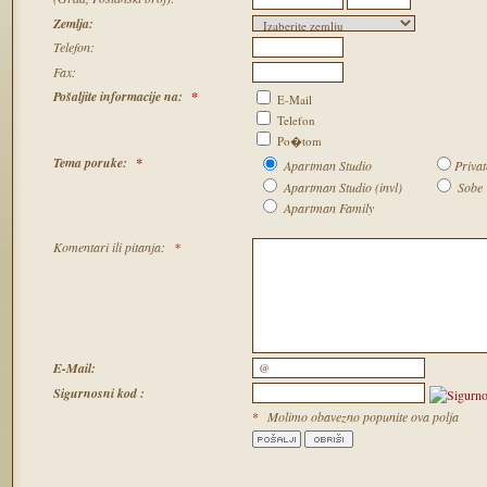
Zemlja:
Telefon:
Fax:
Pošaljite informacije na:
*
E-Mail
Telefon
Po�tom
Tema poruke:
*
Apartman Studio
Priva
Apartman Studio (invl)
Sobe 
Apartman Family
Komentari ili pitanja:
*
E-Mail:
Sigurnosni kod :
*
Molimo obavezno popunite ova polja