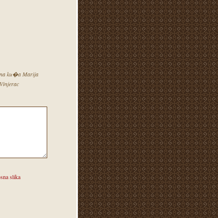
tna ku�a Marija
Vinjerac