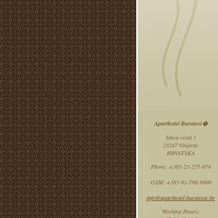
Aparthotel Buratovi�
Stara cesta 1
23247 Vinjerac
HRVATSKA
Phone: +385-23-275-074
GSM: +385-91-798-9000
info@aparthotel-buratovic.hr
Working Hours: