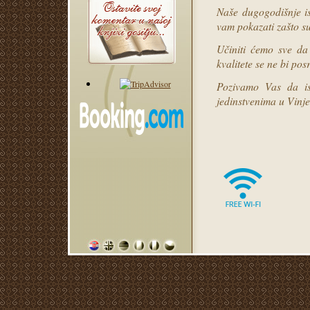
Naše dugogodišnje isk
vam pokazati zašto su
Učiniti ćemo sve da 
kvalitete se ne bi pos
Pozivamo Vas da ist
jedinstvenima u Vinje