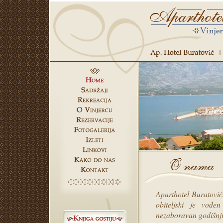
Aparthotel Buratović
obiteljski je vođe
nezaboravan godišnj